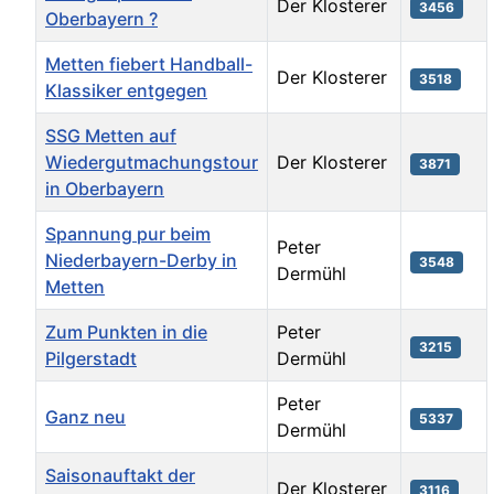
Der Klosterer
3456
Oberbayern ?
Metten fiebert Handball-
Der Klosterer
3518
Klassiker entgegen
SSG Metten auf
Wiedergutmachungstour
Der Klosterer
3871
in Oberbayern
Spannung pur beim
Peter
Niederbayern-Derby in
3548
Dermühl
Metten
Zum Punkten in die
Peter
3215
Pilgerstadt
Dermühl
Peter
Ganz neu
5337
Dermühl
Saisonauftakt der
Der Klosterer
3116