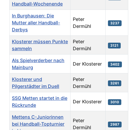
Handball-Wochenende
In Burghausen: Die
Peter
Mutter aller Handball-
3237
Dermühl
Derbys
Klosterer müssen Punkte
Peter
3121
sammeln
Dermühl
Als Spielverderber nach
Der Klosterer
3402
Mainburg
Klosterer und
Peter
3261
Pilgerstädter im Duell
Dermühl
SSG Metten startet in die
Der Klosterer
3010
Rückrunde
Mettens C-Juniorinnen
Peter
bei Handball-Topturnier
2987
Dermühl