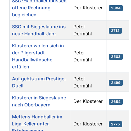
SSG-Handballer müssen
offene Rechnung
Der Klosterer
2304
begleichen
SSG mit Siegeslaune ins
Peter
2712
neue Handball-Jahr
Dermühl
Klosterer wollen sich in
der Pilgerstadt
Peter
2503
Handballwünsche
Dermühl
erfüllen
Auf gehts zum Prestige-
Peter
2499
Duell
Dermühl
Klosterer in Siegeslaune
Der Klosterer
2654
nach Oberbayern
Mettens Handballer im
Liga-Keller unter
Der Klosterer
2775
Erfolgszwang