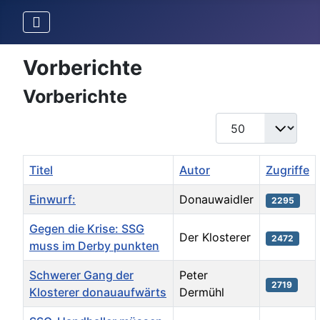
Vorberichte
Vorberichte
Anzeige #
Titel
Autor
Zugriffe
Einwurf:
Donauwaidler
2295
Gegen die Krise: SSG
Der Klosterer
2472
muss im Derby punkten
Schwerer Gang der
Peter
2719
Klosterer donauaufwärts
Dermühl