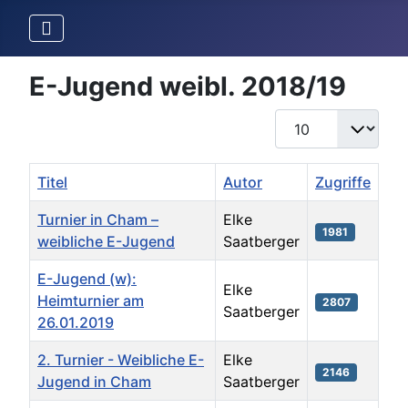
E-Jugend weibl. 2018/19
Anzeige #
Titel
Autor
Zugriffe
Turnier in Cham –
Elke
1981
weibliche E-Jugend
Saatberger
E-Jugend (w):
Elke
Heimturnier am
2807
Saatberger
26.01.2019
2. Turnier - Weibliche E-
Elke
2146
Jugend in Cham
Saatberger