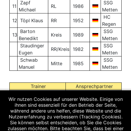
Zapf
SSG
11
RL
1986
Michael
Metten
HC
12
Töpl Klaus
RR
1952
Regen
Barton
SSG
13
Kreis
1989
Benedikt
Metten
Staudinger
SSG
RR/Kreis
1982
Eugen
Metten
Schwab
SSG
Mitte
1985
Manuel
Metten
Trainer
Ansprechpartner
Wir nutzen Cookies auf unserer Website. Einige von
ihnen sind essenziell für den Betrieb der Seite,
Martin Blüml
während andere uns helfen, diese Website und die
Friedhofstraße 1
Nutzererfahrung zu verbessern (Tracking Cookies).
Alexander Rümmelein
94526 Metten
Sie können selbst entscheiden, ob Sie die Cookies
Telefon privat:
zulassen möchten. Bitte beachten Sie, dass bei einer