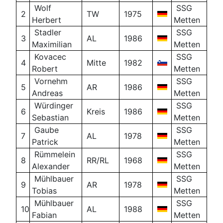
Wolf
SSG
2
TW
1975
Herbert
Metten
Stadler
SSG
3
AL
1986
Maximilian
Metten
Kovacec
SSG
4
Mitte
1982
Robert
Metten
Vornehm
SSG
5
AR
1986
Andreas
Metten
Würdinger
SSG
6
Kreis
1986
Sebastian
Metten
Gaube
SSG
7
AL
1978
Patrick
Metten
Rümmelein
SSG
8
RR/RL
1968
Alexander
Metten
Mühlbauer
SSG
9
AR
1978
Tobias
Metten
Mühlbauer
SSG
10
AL
1988
Fabian
Metten