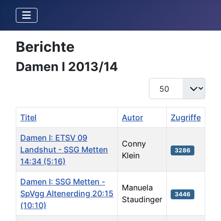
Berichte
Damen I 2013/14
Anzeige #
Titel
Autor
Zugriffe
Damen I: ETSV 09
Conny
Landshut - SSG Metten
3286
Klein
14:34 (5:16)
Damen I: SSG Metten -
Manuela
SpVgg Altenerding 20:15
3446
Staudinger
(10:10)