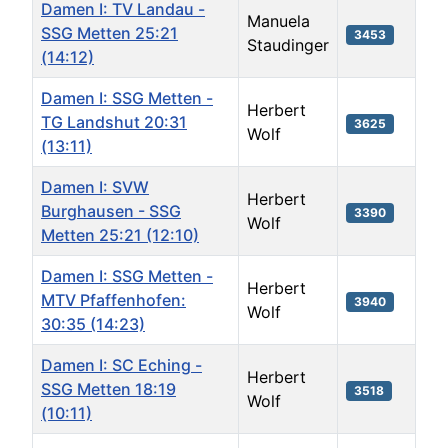
Damen I: TV Landau -
Manuela
SSG Metten 25:21
3453
Staudinger
(14:12)
Damen I: SSG Metten -
Herbert
TG Landshut 20:31
3625
Wolf
(13:11)
Damen I: SVW
Herbert
Burghausen - SSG
3390
Wolf
Metten 25:21 (12:10)
Damen I: SSG Metten -
Herbert
MTV Pfaffenhofen:
3940
Wolf
30:35 (14:23)
Damen I: SC Eching -
Herbert
SSG Metten 18:19
3518
Wolf
(10:11)