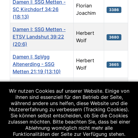
Damen I: SSG Metten -
Florian
SC Kirchdorf 34:26
3386
Joachim
(18:13)
Damen I: SSG Metten -
Herbert
ETSV Landshut 39:22
3680
Wolf
(20:6)
Damen I: SpVgg
Herbert
Altenerding - SSG
3665
Wolf
Metten 21:19 (13:10)
Damen I: TG Landshut -
Elena
Wir nutzen Cookies auf unserer Website. Einige von
SSG Metten 32:23
3787
Joachim
ihnen sind essenziell für den Betrieb der Seite,
(17:11)
während andere uns helfen, diese Website und die
Nutzererfahrung zu verbessern (Tracking Cookies).
Damen I: MTV
Herbert
Sie können selbst entscheiden, ob Sie die Cookies
Pfaffenhofen - SSG
3769
zulassen möchten. Bitte beachten Sie, dass bei einer
Wolf
Metten 24:25 (10:14)
Ablehnung womöglich nicht mehr alle
Funktionalitäten der Seite zur Verfügung stehen.