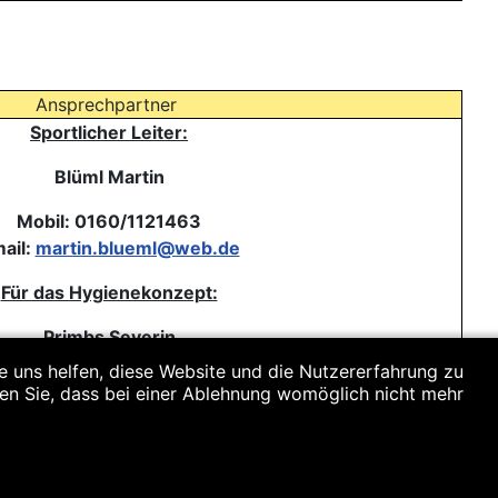
Ansprechpartner
Sportlicher Leiter:
Blüml Martin
Mobil: 0160/1121463
ail:
martin.blueml@web.de
Für das Hygienekonzept:
Primbs Severin
re uns helfen, diese Website und die Nutzererfahrung zu
Mobil: 0160/93257422
ten Sie, dass bei einer Ablehnung womöglich nicht mehr
il:
severinprimbs@yahoo.de