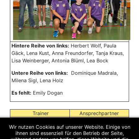
Hintere Reihe von links:
Herbert Wolf, Paula
Gäck, Lena Kust, Anna Freundorfer, Tanja Kraus,
Lisa Weinberger, Antonia Blüml, Lea Bock
Untere Reihe von links:
Dominique Madrala,
Milena Sigl, Lena Holz
Es fehlt:
Emily Dogan
Trainer
Ansprechpartner
Wir nutzen Cookies auf unserer Website. Einige von
ihnen sind essenziell für den Betrieb der Seite,
Herbert Wolf
Stefanie Riedl