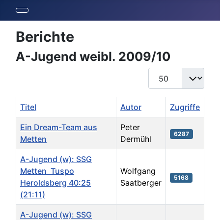
Berichte
A-Jugend weibl. 2009/10
Anzeige #
Titel
Autor
Zugriffe
Ein Dream-Team aus
Peter
6287
Metten
Dermühl
A-Jugend (w): SSG
Metten  Tuspo
Wolfgang
5168
Heroldsberg 40:25
Saatberger
(21:11)
A-Jugend (w): SSG