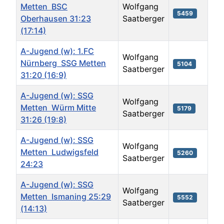
Metten  BSC
Wolfgang
5459
Oberhausen 31:23
Saatberger
(17:14)
A-Jugend (w): 1.FC
Wolfgang
Nürnberg  SSG Metten
5104
Saatberger
31:20 (16:9)
A-Jugend (w): SSG
Wolfgang
Metten  Würm Mitte
5179
Saatberger
31:26 (19:8)
A-Jugend (w): SSG
Wolfgang
Metten  Ludwigsfeld
5260
Saatberger
24:23
A-Jugend (w): SSG
Wolfgang
Metten  Ismaning 25:29
5552
Saatberger
(14:13)