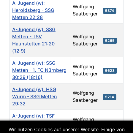
A-Jugend (w):
Wolfgang
Heroldsberg - SSG
5374
Saatberger
Metten 22:28
A-Jugend (w): SSG
Metten - TSV
Wolfgang
5265
Haunstetten 21:20
Saatberger
(12:9)
A-Jugend (w): SSG
Wolfgang
Metten - 1. FC Nürnberg
5623
Saatberger
30:29 (18:16)
A-Jugend (w): HSG
Wolfgang
Würm - SSG Metten
5214
Saatberger
29:32
A-Jugend (w): TSF
Wolfgang
Ludwigsfeld - SSG
5162
Saatberger
Wir nutzen Cookies auf unserer Website. Einige von
Metten 18:31 (12:11)