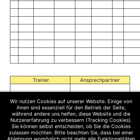
Trainer
Ansprechpartner
Vogl Thomas
Wir nutzen Cookies auf unserer Website. Einige von
Rudolf Achatz
ihnen sind essenziell für den Betrieb der Seite,
Eggerstrasse 18a
während andere uns helfen, diese Website und die
94526 Metten
Nutzererfahrung zu verbessern (Tracking Cookies).
Telefon privat:
Sie können selbst entscheiden, ob Sie die Cookies
0991/91803
zulassen möchten. Bitte beachten Sie, dass bei einer
Handy: 0171/5370354
Ablehnung womöglich nicht mehr alle Funktionalitäten