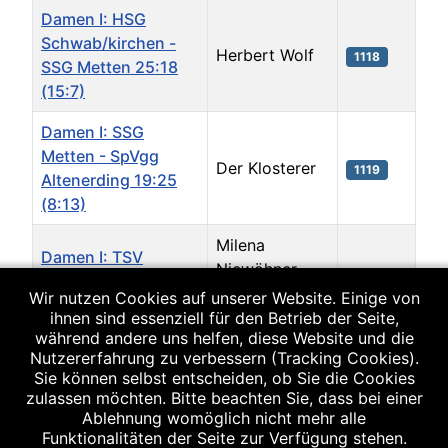
Damen I: HSG
Schwab/kirchen -
Herbert Wolf
1118
SSG Metten 25:18
(15:7)
Damen I: SSG
Metten - SpVgg
Der Klosterer
1119
Altenerding 19:25
(8:13)
Milena
Damen I: TSV
Niewöhner
Mainburg - SSG
1322
und Peter
Wir nutzen Cookies auf unserer Website. Einige von
Metten 15:18 (6:3)
Dermühl
ihnen sind essenziell für den Betrieb der Seite,
während andere uns helfen, diese Website und die
Nutzererfahrung zu verbessern (Tracking Cookies).
Damen I: SSG
Milena
Sie können selbst entscheiden, ob Sie die Cookies
Metten - HG
Niewöhner
zulassen möchten. Bitte beachten Sie, dass bei einer
1349
Ingolstadt II 29:16
und Martin
Ablehnung womöglich nicht mehr alle
(14:8)
Blüml
Funktionalitäten der Seite zur Verfügung stehen.