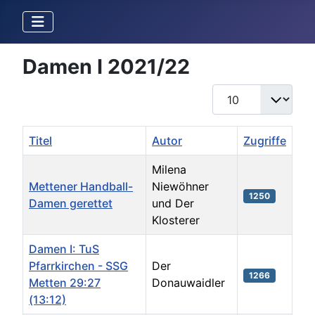
Damen I 2021/22
Anzeige #
Titel
Autor
Zugriffe
Milena
Mettener Handball-
Niewöhner
1250
Damen gerettet
und Der
Klosterer
Damen I: TuS
Pfarrkirchen - SSG
Der
1266
Metten 29:27
Donauwaidler
(13:12)