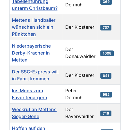
Tabellenführung
369
Dermühl
unterm Christbaum?
Mettens Handballer
wünschen sich ein
Der Klosterer
707
Pünktchen
Niederbayerische
Der
Derby-Kracher in
1008
Donauwaidler
Metten
Der SSG-Express will
Der Klosterer
641
in Fahrt kommen
Ins Moos zum
Peter
952
Favoritenärgern
Dermühl
Weckruf an Mettens
Der
746
Sieger-Gene
Bayerwaidler
Hoffen auf den