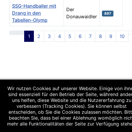
SSG-Handballer mit
Der
Drang in den
897
Donauwaidler
Tabellen-Olymp
Beiträge
1
2
3
4
5
6
7
8
9
10
Seite 1 von 10
Wir nutzen Cookies auf unserer Website. Einige von ihn
sind essenziell für den Betrieb der Seite, während ande
uns helfen, diese Website und die Nutzererfahrung zu
verbessern (Tracking Cookies). Sie können selbst
entscheiden, ob Sie die Cookies zulassen möchten. Bit
beachten Sie, dass bei einer Ablehnung womöglich nic
mehr alle Funktionalitäten der Seite zur Verfügung stehe