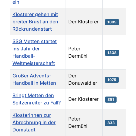
ein
Klosterer gehen mit
breiter Brust an den
Der Klosterer
1099
Rückrundenstart
SSG Metten startet
ins Jahr der
Peter
1338
Handball-
Dermühl
Weltmeisterschaft
Großer Advents-
Der
1075
Handball in Metten
Donuwaidler
Bringt Metten den
Der Klosterer
851
Spitzenreiter zu Fall?
Klosterinnen zur
Peter
Abrechnung in der
833
Dermühl
Domstadt