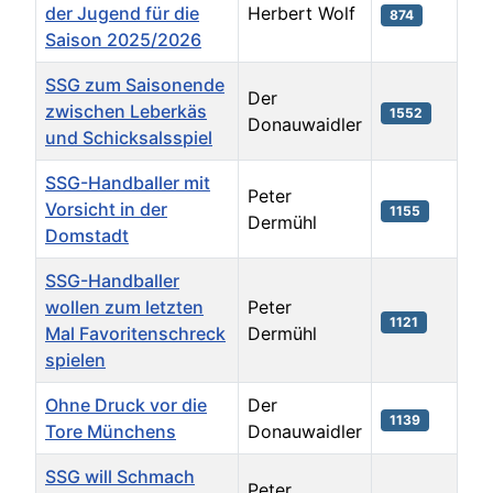
der Jugend für die
Herbert Wolf
874
Saison 2025/2026
SSG zum Saisonende
Der
zwischen Leberkäs
1552
Donauwaidler
und Schicksalsspiel
SSG-Handballer mit
Peter
Vorsicht in der
1155
Dermühl
Domstadt
SSG-Handballer
wollen zum letzten
Peter
1121
Mal Favoritenschreck
Dermühl
spielen
Ohne Druck vor die
Der
1139
Tore Münchens
Donauwaidler
SSG will Schmach
Peter