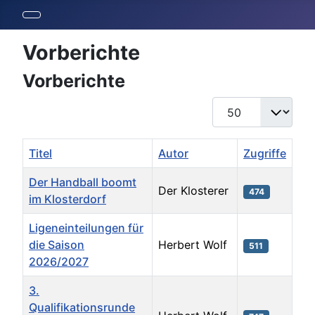
Vorberichte
Vorberichte
Anzeige #
Titel
Autor
Zugriffe
Der Handball boomt
Der Klosterer
474
im Klosterdorf
Ligeneinteilungen für
die Saison
Herbert Wolf
511
2026/2027
3.
Qualifikationsrunde