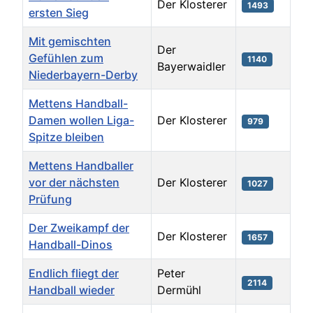
Der Klosterer
1493
ersten Sieg
Mit gemischten
Der
Gefühlen zum
1140
Bayerwaidler
Niederbayern-Derby
Mettens Handball-
Damen wollen Liga-
Der Klosterer
979
Spitze bleiben
Mettens Handballer
vor der nächsten
Der Klosterer
1027
Prüfung
Der Zweikampf der
Der Klosterer
1657
Handball-Dinos
Endlich fliegt der
Peter
2114
Handball wieder
Dermühl