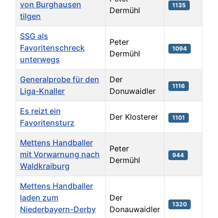
von Burghausen
1135
Dermühl
tilgen
SSG als
Peter
Favoritenschreck
1094
Dermühl
unterwegs
Generalprobe für den
Der
1116
Liga-Knaller
Donuwaidler
Es reizt ein
Der Klosterer
1101
Favoritensturz
Mettens Handballer
Peter
mit Vorwarnung nach
944
Dermühl
Waldkraiburg
Mettens Handballer
laden zum
Der
1320
Niederbayern-Derby
Donauwaidler