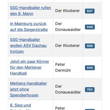
SSG-Handballer rufen
Der Klosterer
847
den 8. Mann
In Mainburg zurück
Der
640
auf die Siegerstraße
Donauwaidler
SSG-Handballer
wollen ASV Dachau
Der Klosterer
606
trotzen
Jetzt ein paar Körner
Peter
für den Mettener
644
Dermühl
Handball
Mettens Handballer
Der
jetzt ohne
783
Donauwaidler
Spendierhosen
6. Sieg und
Peter