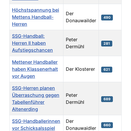
Höchstspannung bei
Der
Mettens Handball-
490
Donauwailder
Herren
SSG-Handball:
Peter
Herren II haben
281
Dermühl
Aufstiegschancen
Mettener Handballer
haben Klassenerhalt
Der Klosterer
621
vor Augen
SSG-Herren planen
Überraschung gegen
Peter
689
Tabellenführer
Dermühl
Altenerding
SSG-Handballerinnen
Der
660
vor Schicksalsspiel
Donauwaidler