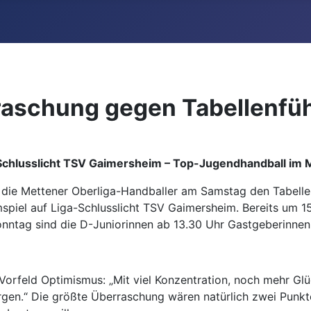
aschung gegen Tabellenfüh
 Schlusslicht TSV Gaimersheim – Top-Jugendhandball im
n die Mettener Oberliga-Handballer am Samstag den Tabell
spiel auf Liga-Schlusslicht TSV Gaimersheim. Bereits um 1
ntag sind die D-Juniorinnen ab 13.30 Uhr Gastgeberinnen b
m Vorfeld Optimismus: „Mit viel Konzentration, noch mehr G
rgen.“ Die größte Überraschung wären natürlich zwei Punk