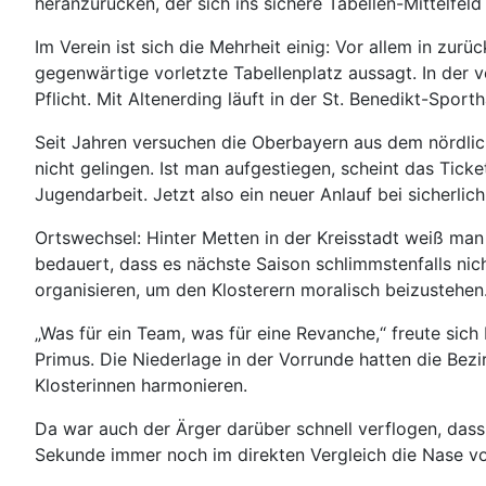
heranzurücken, der sich ins sichere Tabellen-Mittelfeld
Im Verein ist sich die Mehrheit einig: Vor allem in zu
gegenwärtige vorletzte Tabellenplatz aussagt. In der v
Pflicht. Mit Altenerding läuft in der St. Benedikt-Sporth
Seit Jahren versuchen die Oberbayern aus dem nördlich
nicht gelingen. Ist man aufgestiegen, scheint das Tick
Jugendarbeit. Jetzt also ein neuer Anlauf bei sicherli
Ortswechsel: Hinter Metten in der Kreisstadt weiß ma
bedauert, dass es nächste Saison schlimmstenfalls ni
organisieren, um den Klosterern moralisch beizustehen.
„Was für ein Team, was für eine Revanche,“ freute si
Primus. Die Niederlage in der Vorrunde hatten die Bez
Klosterinnen harmonieren.
Da war auch der Ärger darüber schnell verflogen, dass 
Sekunde immer noch im direkten Vergleich die Nase vo