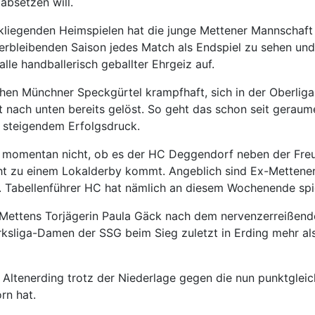
 absetzen will.
rückliegenden Heimspielen hat die junge Mettener Mannschaft
erbleibenden Saison jedes Match als Endspiel zu sehen und 
alle handballerisch geballter Ehrgeiz auf.
en Münchner Speckgürtel krampfhaft, sich in der Oberliga, 
et nach unten bereits gelöst. So geht das schon seit gerau
ch steigendem Erfolgsdruck.
n momentan nicht, ob es der HC Deggendorf neben der Freud
cht zu einem Lokalderby kommt. Angeblich sind Ex-Mettene
 Tabellenführer HC hat nämlich an diesem Wochenende spielf
ch Mettens Torjägerin Paula Gäck nach dem nervenzerreißend
irksliga-Damen der SSG beim Sieg zuletzt in Erding mehr a
Altenerding trotz der Niederlage gegen die nun punktgleich
rn hat.