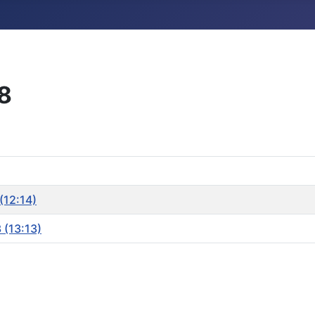
8
(12:14)
 (13:13)