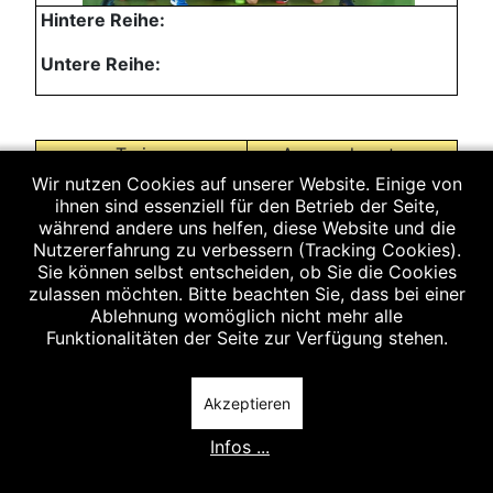
Hintere Reihe:
Untere Reihe:
Trainer
Ansprechpartner
Wir nutzen Cookies auf unserer Website. Einige von
Alexander Rümmelein
ihnen sind essenziell für den Betrieb der Seite,
Alexander Rümmelein
während andere uns helfen, diese Website und die
Mobil: 0171/8749929
Nutzererfahrung zu verbessern (Tracking Cookies).
Walter Steininger
Sie können selbst entscheiden, ob Sie die Cookies
Email:
zulassen möchten. Bitte beachten Sie, dass bei einer
alex@ruemmelein.de
Ablehnung womöglich nicht mehr alle
Funktionalitäten der Seite zur Verfügung stehen.
Vorheriger Beitrag: D2-Jugend männl. 2019/20
Nächster Beit
Zurück
Weiter
Akzeptieren
Infos ...