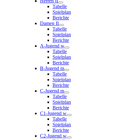
Herren II
Tabelle
Spielplan
Berichte
Damen II
Tabelle
Spielplan
Berichte
A-Jugend w
Tabelle
Spielplan
Berichte
B-Jugend m
Tabelle
Spielplan
Berichte
C-Jugend m
Tabelle
Spielplan
Berichte
C1-Jugend w
Tabelle
Spielplan
Berichte
C2-Jugend w