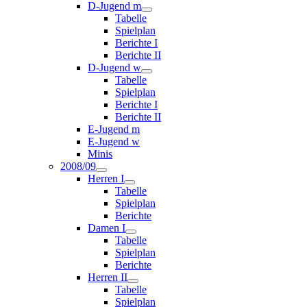
D-Jugend m
Tabelle
Spielplan
Berichte I
Berichte II
D-Jugend w
Tabelle
Spielplan
Berichte I
Berichte II
E-Jugend m
E-Jugend w
Minis
2008/09
Herren I
Tabelle
Spielplan
Berichte
Damen I
Tabelle
Spielplan
Berichte
Herren II
Tabelle
Spielplan