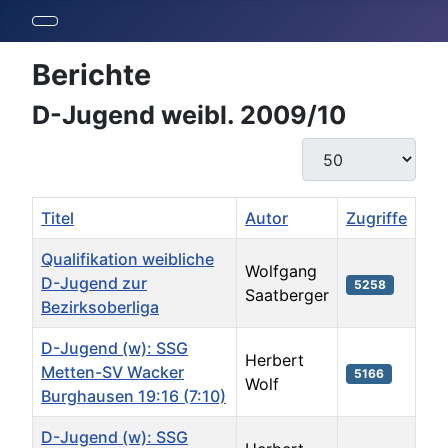
Berichte
D-Jugend weibl. 2009/10
Anzeige #
Titel
Autor
Zugriffe
Qualifikation weibliche
Wolfgang
D-Jugend zur
5258
Saatberger
Bezirksoberliga
D-Jugend (w): SSG
Herbert
Metten-SV Wacker
5166
Wolf
Burghausen 19:16 (7:10)
D-Jugend (w): SSG