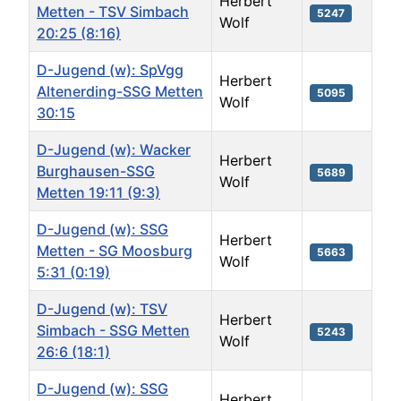
Herbert
Metten - TSV Simbach
5247
Wolf
20:25 (8:16)
D-Jugend (w): SpVgg
Herbert
Altenerding-SSG Metten
5095
Wolf
30:15
D-Jugend (w): Wacker
Herbert
Burghausen-SSG
5689
Wolf
Metten 19:11 (9:3)
D-Jugend (w): SSG
Herbert
Metten - SG Moosburg
5663
Wolf
5:31 (0:19)
D-Jugend (w): TSV
Herbert
Simbach - SSG Metten
5243
Wolf
26:6 (18:1)
D-Jugend (w): SSG
Herbert