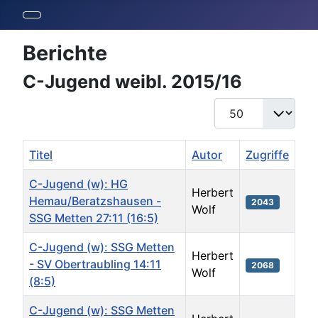
Berichte
C-Jugend weibl. 2015/16
Anzeige #
Titel
Autor
Zugriffe
C-Jugend (w): HG
Herbert
Hemau/Beratzshausen -
2043
Wolf
SSG Metten 27:11 (16:5)
C-Jugend (w): SSG Metten
Herbert
- SV Obertraubling 14:11
2068
Wolf
(8:5)
C-Jugend (w): SSG Metten