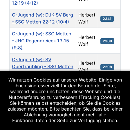
12:19 (4:12)
C-Jugend (w): DJK SV Berg
Herbert
2341
- SSG Metten 22:12 (10:4)
Wolf
C-Jugend (w): SSG Metten
Herbert
- JHG Regendreieck 13:15
2308
Wolf
(9:8)
C-Jugend (w): SV
Herbert
Obertraubling - SSG Metten
2298
Wolf
10:12 (6:4)
Wir nutzen Cookies auf unserer Website. Einige von
C-Jugend (w): HSG
ihnen sind essenziell für den Betrieb der Seite,
Herbert
während andere uns helfen, diese Website und die
Berching/Pollanten - SSG
2462
Wolf
Nutzererfahrung zu verbessern (Tracking Cookies).
Metten 12:21 (2:9)
Sie können selbst entscheiden, ob Sie die Cookies
zulassen möchten. Bitte beachten Sie, dass bei einer
C-Jugend (w): SSG Metten
Ablehnung womöglich nicht mehr alle
Herbert
- SG Schierling/Lanquaid
2404
Funktionalitäten der Seite zur Verfügung stehen.
Wolf
13:36 (9:19)