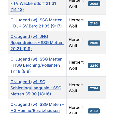
Herbert
- TV Wackersdorf 21:31
2068
Wolf
(14:13)
C-Jugend (w): SSG Metten
Herbert
2193
- DJK SV Berg 21:35 (9:17)
Wolf
C-Jugend (w): JHG
Herbert
Regendreieck - SSG Metten
2936
Wolf
20:21 (9:9)
C-Jugend (w): SSG Metten
Herbert
- HSG Berching/Pollanten
2240
Wolf
17:18 (9:9)
C-Jugend (w): SG
Herbert
Schierling/Lanquaid - SSG
2284
Wolf
Metten 35:30 (18:16)
C-Jugend (w): SSG Meten -
Herbert
HG Hemau/Beratzhausen
2160
Wolf