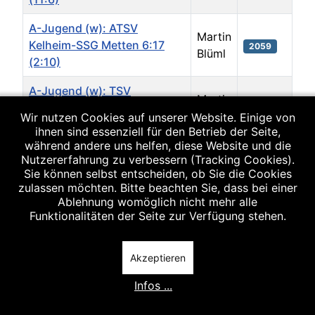
A-Jugend (w): ATSV
Martin
Kelheim-SSG Metten 6:17
2059
Blüml
(2:10)
A-Jugend (w): TSV
Martin
Rottenburg - SSG Metten
2507
Blüml
Wir nutzen Cookies auf unserer Website. Einige von
14:27 (4:19)
ihnen sind essenziell für den Betrieb der Seite,
während andere uns helfen, diese Website und die
A-Jugend (w): FC Neunburg
Nutzererfahrung zu verbessern (Tracking Cookies).
Martin
v.W. - SSG Metten 27:14 (
2127
Sie können selbst entscheiden, ob Sie die Cookies
Blüml
13:8 )
zulassen möchten. Bitte beachten Sie, dass bei einer
Ablehnung womöglich nicht mehr alle
Funktionalitäten der Seite zur Verfügung stehen.
A-Jugend (w): SSG Metten -
Martin
2125
TV Wackersdorf 14:18 ( 8:9 )
Blüml
Beiträge
Akzeptieren
Infos ...