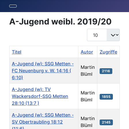
A-Jugend weibl. 2019/20
Anzeige #
Titel
Autor
Zugriffe
A-Jugend (w): SSG Metten -
Martin
FC Neuenburg v. W. 14:16 (
2116
Blüml
6:10)
A-Jugend (w): TV
Martin
Wackersdorf-SSG Metten
1855
Blüml
28:10 (13:7 )
A-Jugend (w): SSG Metten -
Martin
SV Obertraubling 18:12
2145
Blüml
(11:6)