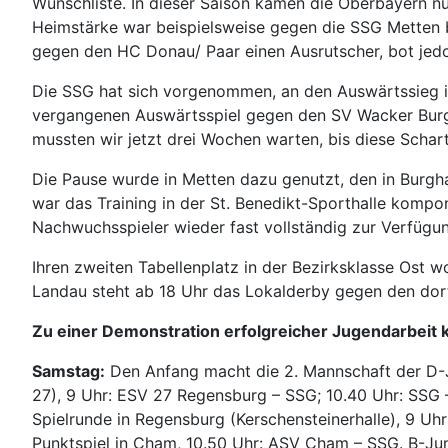
Wunschliste. In dieser Saison kamen die Oberbayern nu
Heimstärke war beispielsweise gegen die SSG Metten b
gegen den HC Donau/ Paar einen Ausrutscher, bot jedoc
Die SSG hat sich vorgenommen, an den Auswärtssieg im
vergangenen Auswärtsspiel gegen den SV Wacker Burghau
mussten wir jetzt drei Wochen warten, bis diese Scha
Die Pause wurde in Metten dazu genutzt, den in Burgh
war das Training in der St. Benedikt-Sporthalle kompo
Nachwuchsspieler wieder fast vollständig zur Verfügun
Ihren zweiten Tabellenplatz in der Bezirksklasse Ost
Landau steht ab 18 Uhr das Lokalderby gegen den do
Zu einer Demonstration erfolgreicher Jugendarbei
Samstag:
Den Anfang macht die 2. Mannschaft der D-Ju
27), 9 Uhr: ESV 27 Regensburg – SSG; 10.40 Uhr: SSG
Spielrunde in Regensburg (Kerschensteinerhalle), 9 Uhr:
Punktspiel in Cham, 10.50 Uhr: ASV Cham – SSG. B-Jun