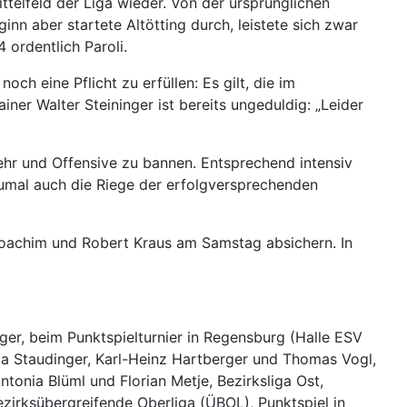
telfeld der Liga wieder. Von der ursprünglichen
n aber startete Altötting durch, leistete sich zwar
ordentlich Paroli.
 eine Pflicht zu erfüllen: Es gilt, die im
er Walter Steininger ist bereits ungeduldig: „Leider
hr und Offensive zu bannen. Entsprechend intensiv
zumal auch die Riege der erfolgversprechenden
 Joachim und Robert Kraus am Samstag absichern. In
er, beim Punktspielturnier in Regensburg (Halle ESV
a Staudinger, Karl-Heinz Hartberger und Thomas Vogl,
ntonia Blüml und Florian Metje, Bezirksliga Ost,
irksübergreifende Oberliga (ÜBOL), Punktspiel in