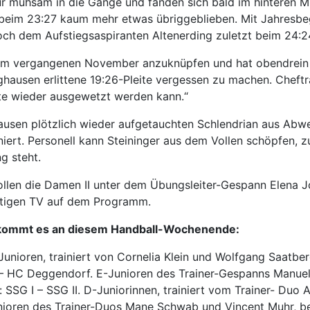
r mühsam in die Gänge und fanden sich bald im hinteren Mit
eim 23:27 kaum mehr etwas übriggeblieben. Mit Jahresbegin
h dem Aufstiegsaspiranten Altenerding zuletzt beim 24:24 
 vergangenen November anzuknüpfen und hat obendrein noch
sen erlittene 19:26-Pleite vergessen zu machen. Cheftrain
rte wieder ausgewetzt werden kann.“
ausen plötzlich wieder aufgetauchten Schlendrian aus Abwe
niert. Personell kann Steininger aus dem Vollen schöpfen, 
g steht.
 wollen die Damen II unter dem Übungsleiter-Gespann Elena
rtigen TV auf dem Programm.
t kommt es an diesem Handball-Wochenende:
nioren, trainiert von Cornelia Klein und Wolfgang Saatberg
 – HC Deggendorf. E-Junioren des Trainer-Gespanns Manuel
 SSG I – SSG II. D-Juniorinnen, trainiert vom Trainer- Duo A
ioren des Trainer-Duos Mane Schwab und Vincent Muhr, bez