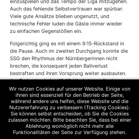
einzuspielen und das Tempo der Liga mitzugehen.
Auch das fehlende Selbstvertrauen war spürbar:
Viele gute Ansätze blieben ungenutzt, und
technische Fehler luden die Gäste immer wieder
zu einfachen Gegenstößen ein.
Folgerichtig ging es mit einem 9:15-Rückstand in
die Pause. Auch im zweiten Durchgang konnte die
SSG den Rhythmus der Nürnbergerinnen nicht
brechen, die konsequent jeden Ballverlust
bestraften und ihren Vorsprung weiter ausbauten.
Am Ende stand eine 15:27-Niederlage, die den
aktuellen Lernprozess des Teams deutlich
Wir nutzen Cookies auf unserer Website. Einige von
ihnen sind essenziell für den Betrieb der Seite,
widerspiegelt.
während andere uns helfen, diese Website und die
Nutzererfahrung zu verbessern (Tracking Cookies).
Trotz des Ergebnisses zeigte die junge
Sie können selbst entscheiden, ob Sie die Cookies
Mannschaft kämpferischen Einsatz und will in den
zulassen möchten. Bitte beachten Sie, dass bei einer
kommenden Wochen weiter an Sicherheit und
Ablehnung womöglich nicht mehr alle
Abstimmung arbeiten. Bereits am kommenden
Funktionalitäten der Seite zur Verfügung stehen.
Wochenende steht die nächste Herausforderung