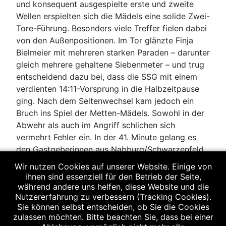
und konsequent ausgespielte erste und zweite
Wellen erspielten sich die Mädels eine solide Zwei-
Tore-Führung. Besonders viele Treffer fielen dabei
von den Außenpositionen. Im Tor glänzte Finja
Bielmeier mit mehreren starken Paraden – darunter
gleich mehrere gehaltene Siebenmeter – und trug
entscheidend dazu bei, dass die SSG mit einem
verdienten 14:11-Vorsprung in die Halbzeitpause
ging. Nach dem Seitenwechsel kam jedoch ein
Bruch ins Spiel der Metten-Mädels. Sowohl in der
Abwehr als auch im Angriff schlichen sich
vermehrt Fehler ein. In der 41. Minute gelang es
den Gastgeberinnen aus Nabburg/Schwarzenfeld,
den Rückstand aufzuholen. Sie zeigten sich nun
Wir nutzen Cookies auf unserer Website. Einige von
laufstärker, waren schneller in der Abwehrform
ihnen sind essenziell für den Betrieb der Seite,
und ließen kaum noch einfache Tore über die erste
während andere uns helfen, diese Website und die
Nutzererfahrung zu verbessern (Tracking Cookies).
oder zweite Welle zu. Hinzu kamen einige
Sie können selbst entscheiden, ob Sie die Cookies
technische Fehler der A-Jugend der SSG, die eine
zulassen möchten. Bitte beachten Sie, dass bei einer
erneute Aufholjagd erschwerten. Am Ende