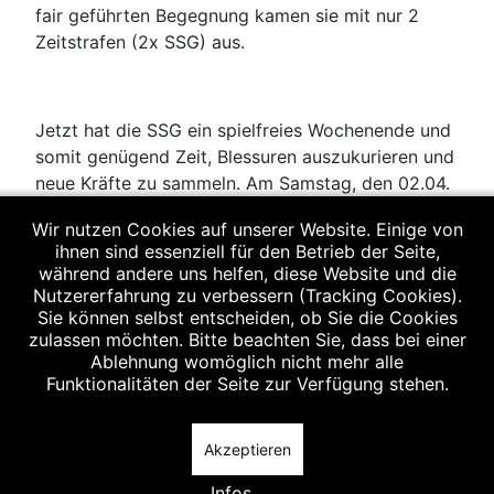
fair geführten Begegnung kamen sie mit nur 2
Zeitstrafen (2x SSG) aus.
Jetzt hat die SSG ein spielfreies Wochenende und
somit genügend Zeit, Blessuren auszukurieren und
neue Kräfte zu sammeln. Am Samstag, den 02.04.
18.00 Uhr) kommt es dann zum Niederbayerderby
Wir nutzen Cookies auf unserer Website. Einige von
gegen den TV Eggenfelden, in dem die SSG
ihnen sind essenziell für den Betrieb der Seite,
aufgrund der Tabellensituation zum Siegen
während andere uns helfen, diese Website und die
verdammt ist.
Nutzererfahrung zu verbessern (Tracking Cookies).
Sie können selbst entscheiden, ob Sie die Cookies
zulassen möchten. Bitte beachten Sie, dass bei einer
Ablehnung womöglich nicht mehr alle
Es spielten:
Hartberger, Liebmann, Detlaf, Klein
Funktionalitäten der Seite zur Verfügung stehen.
(2), Klima (7/1), Würdinger, Zisler (1), Gaube (2),
Aigner (1), Karasek (3/1), Sedlmeier (3),
Akzeptieren
Beyersdorfer (1), Baumann (1), Steininger (2)
Infos ...