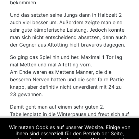
bekommen.
Und das setzten seine Jungs dann in Halbzeit 2
auch viel besser um. Außerdem zeigte man eine
sehr gute kämpferische Leistung. Jedoch konnte
man sich nicht entscheidend absetzen, denn auch
der Gegner aus Altötting hielt bravurös dagegen.
So ging das Spiel hin und her. Maximal 1 Tor lag
mal Metten und mal Altötting vorn.
Am Ende waren es Mettens Männer, die die
besseren Nerven hatten und die sehr faire Partie
knapp, aber definitiv nicht unverdient mit 24 zu
23 gewannen.
Damit geht man auf einem sehr guten 2.
Tabellenplatz in die Winterpause und freut sich auf
das 1. Spiel im Jahr 2025, das am Sonntag, den
Wir nutzen Cookies auf unserer Website. Einige von
19.01. zuhause gegen die HSG Bayerwald
ihnen sind essenziell für den Betrieb der Seite,
stattfindet.