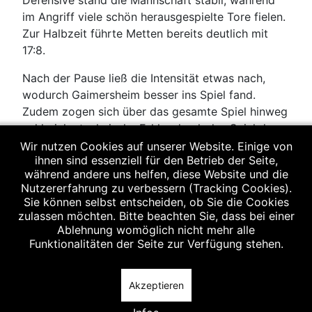
Defensive stand die Mannschaft stabil, während
im Angriff viele schön herausgespielte Tore fielen.
Zur Halbzeit führte Metten bereits deutlich mit
17:8.
Nach der Pause ließ die Intensität etwas nach,
wodurch Gaimersheim besser ins Spiel fand.
Zudem zogen sich über das gesamte Spiel hinweg
zahlreiche technische Fehler durch das Spiel der
Heimmannschaft. Unsaubere Pässe, Fangfehler
Wir nutzen Cookies auf unserer Website. Einige von
ihnen sind essenziell für den Betrieb der Seite,
und unkonzentrierte Abschlüsse verhinderten eine
während andere uns helfen, diese Website und die
noch klarere Führung für Metten. Trotz dieser
Nutzererfahrung zu verbessern (Tracking Cookies).
Ungenauigkeiten behielt das Team jederzeit die
Sie können selbst entscheiden, ob Sie die Cookies
Kontrolle und verwaltete den Vorsprung souverän.
zulassen möchten. Bitte beachten Sie, dass bei einer
Ablehnung womöglich nicht mehr alle
Mit diesem Erfolg unterstreicht Metten seine
Funktionalitäten der Seite zur Verfügung stehen.
starke Form, muss aber an der Minimierung
technischer Fehler arbeiten, um auch gegen
Akzeptieren
stärkere Gegner bestehen zu können.