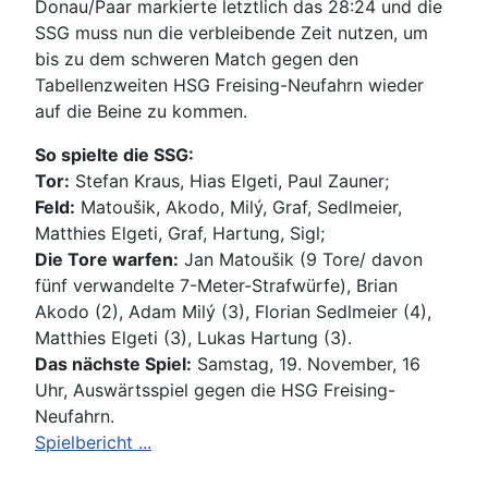
Donau/Paar markierte letztlich das 28:24 und die
SSG muss nun die verbleibende Zeit nutzen, um
bis zu dem schweren Match gegen den
Tabellenzweiten HSG Freising-Neufahrn wieder
auf die Beine zu kommen.
So spielte die SSG:
Tor:
Stefan Kraus, Hias Elgeti, Paul Zauner;
Feld:
Matoušik, Akodo, Milý, Graf, Sedlmeier,
Matthies Elgeti, Graf, Hartung, Sigl;
Die Tore warfen:
Jan Matoušik (9 Tore/ davon
fünf verwandelte 7-Meter-Strafwürfe), Brian
Akodo (2), Adam Milý (3), Florian Sedlmeier (4),
Matthies Elgeti (3), Lukas Hartung (3).
Das nächste Spiel:
Samstag, 19. November, 16
Uhr, Auswärtsspiel gegen die HSG Freising-
Neufahrn.
Spielbericht ...