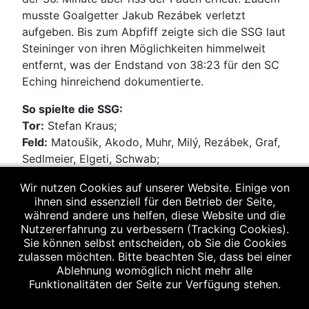
musste Goalgetter Jakub Rezábek verletzt
aufgeben. Bis zum Abpfiff zeigte sich die SSG laut
Steininger von ihren Möglichkeiten himmelweit
entfernt, was der Endstand von 38:23 für den SC
Eching hinreichend dokumentierte.
So spielte die SSG:
Tor:
Stefan Kraus;
Feld:
Matoušik, Akodo, Muhr, Milý, Rezábek, Graf,
Sedlmeier, Elgeti, Schwab;
Die Tore warfen:
Jan Matoušik (4 Tore/ davon ein
Wir nutzen Cookies auf unserer Website. Einige von
verwandelter 7-Meter-Strafwurf), Jakub Rezábek
ihnen sind essenziell für den Betrieb der Seite,
(4), Brian Akodo (3), Florian Sedlmeier (4),
während andere uns helfen, diese Website und die
Matthies Elgeti (2), Vincent Muhr (5), Marvin Graf
Nutzererfahrung zu verbessern (Tracking Cookies).
(1).
Sie können selbst entscheiden, ob Sie die Cookies
zulassen möchten. Bitte beachten Sie, dass bei einer
Das nächste Spiel:
Samstag, 12. November, 17
Ablehnung womöglich nicht mehr alle
Uhr, Heimspiel gegen HC Donau/ Paar.
Funktionalitäten der Seite zur Verfügung stehen.
Spielbericht ...