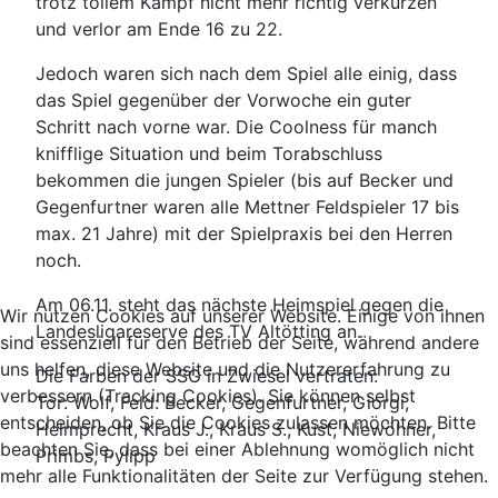
trotz tollem Kampf nicht mehr richtig verkürzen
und verlor am Ende 16 zu 22.
Jedoch waren sich nach dem Spiel alle einig, dass
das Spiel gegenüber der Vorwoche ein guter
Schritt nach vorne war. Die Coolness für manch
knifflige Situation und beim Torabschluss
bekommen die jungen Spieler (bis auf Becker und
Gegenfurtner waren alle Mettner Feldspieler 17 bis
max. 21 Jahre) mit der Spielpraxis bei den Herren
noch.
Am 06.11. steht das nächste Heimspiel gegen die
Wir nutzen Cookies auf unserer Website. Einige von ihnen
Landesligareserve des TV Altötting an.
sind essenziell für den Betrieb der Seite, während andere
uns helfen, diese Website und die Nutzererfahrung zu
Die Farben der SSG in Zwiesel vertraten:
verbessern (Tracking Cookies). Sie können selbst
Tor: Wolf, Feld: Becker, Gegenfurtner, Giorgi,
entscheiden, ob Sie die Cookies zulassen möchten. Bitte
Helmprecht, Kraus J., Kraus S., Kust, Niewöhner,
beachten Sie, dass bei einer Ablehnung womöglich nicht
Primbs, Pylipp
mehr alle Funktionalitäten der Seite zur Verfügung stehen.