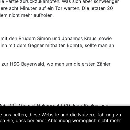
die Partie zurückzukämpfen. Was sich aber schwieriger
ere acht Minuten auf ein Tor warten. Die letzten 20
em nicht mehr aufholen.
e mit den Brüdern Simon und Johannes Kraus, sowie
inn mit dem Gegner mithalten konnte, sollte man an
n zur HSG Bayerwald, wo man um die ersten Zähler
Muhr (2), Michael Helmprecht (2), Ingo Becker und
re uns helfen, diese Website und die Nutzererfahrung zu
ten Sie, dass bei einer Ablehnung womöglich nicht mehr