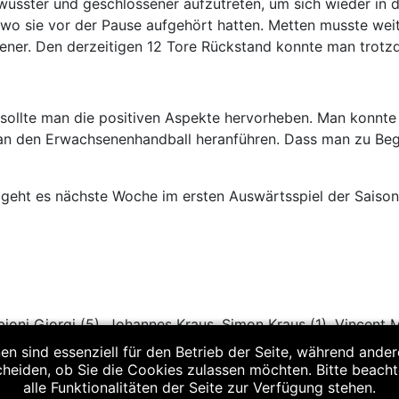
wusster und geschlossener aufzutreten, um sich wieder in 
 wo sie vor der Pause aufgehört hatten. Metten musste weit
ner. Den derzeitigen 12 Tore Rückstand konnte man trotzd
, sollte man die positiven Aspekte hervorheben. Man konnt
r an den Erwachsenenhandball heranführen. Dass man zu Beg
geht es nächste Woche im ersten Auswärtsspiel der Saiso
ioni Giorgi (5), Johannes Kraus, Simon Kraus (1), Vincent 
en sind essenziell für den Betrieb der Seite, während ande
cheiden, ob Sie die Cookies zulassen möchten. Bitte beach
16 (11:7)
alle Funktionalitäten der Seite zur Verfügung stehen.