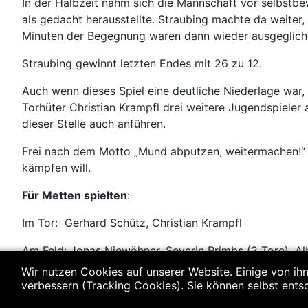
In der Halbzeit nahm sich die Mannschaft vor selbstbe
als gedacht herausstellte. Straubing machte da weiter,
Minuten der Begegnung waren dann wieder ausgegliche
Straubing gewinnt letzten Endes mit 26 zu 12.
Auch wenn dieses Spiel eine deutliche Niederlage war
Torhüter Christian Krampfl drei weitere Jugendspiele
dieser Stelle auch anführen.
Frei nach dem Motto „Mund abputzen, weitermachen!“ 
kämpfen will.
Für Metten spielten
:
Im Tor: Gerhard Schütz, Christian Krampfl
Am Feld: Jonas Niewöhner, Severin Primbs (2 Tore), Alb
Herbert Wolf.
Wir nutzen Cookies auf unserer Website. Einige von ihn
verbessern (Tracking Cookies). Sie können selbst ents
Vorheriger Beitrag: Herren II: HSG Bayerwald - SSG Metten 22:
Zurück