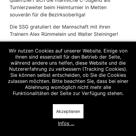
qualifiziert sich die männliche C-Jugend als
Turnierzweiter beim Heimturnier in Metten
souverän für die Bezirksoberliga!
Die SSG gratuliert der Mannschaft mit ihren
Trainern Alex Rümmelein und Walter Steininger!
Hier der komplette
Spielplan
Wir nutzen Cookies auf unserer Website. Einige von
ihnen sind essenziell für den Betrieb der Seite,
Nächster Beitr
Weiter
während andere uns helfen, diese Website und die
Nutzererfahrung zu verbessern (Tracking Cookies).
Sie können selbst entscheiden, ob Sie die Cookies
zulassen möchten. Bitte beachten Sie, dass bei einer
Ablehnung womöglich nicht mehr alle
Funktionalitäten der Seite zur Verfügung stehen.
Akzeptieren
Infos ...