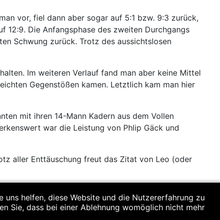
an vor, fiel dann aber sogar auf 5:1 bzw. 9:3 zurück,
uf 12:9. Die Anfangsphase des zweiten Durchgangs
fften Schwung zurück. Trotz des aussichtslosen
halten. Im weiteren Verlauf fand man aber keine Mittel
leichten Gegenstößen kamen. Letztlich kam man hier
nten mit ihren 14-Mann Kadern aus dem Vollen
erkenswert war die Leistung von Phlip Gäck und
tz aller Enttäuschung freut das Zitat von Leo (oder
re uns helfen, diese Website und die Nutzererfahrung zu
ten Sie, dass bei einer Ablehnung womöglich nicht mehr
n, Philip Gäck, Tim Weinberger, Ludwig Hilz