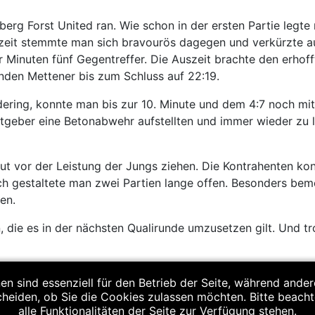
g Forst United ran. Wie schon in der ersten Partie legte m
bzeit stemmte man sich bravourös dagegen und verkürzte a
er Minuten fünf Gegentreffer. Die Auszeit brachte den erho
nden Mettener bis zum Schluss auf 22:19.
dering, konnte man bis zur 10. Minute und dem 4:7 noch mit
tgeber eine Betonabwehr aufstellten und immer wieder zu 
 vor der Leistung der Jungs ziehen. Die Kontrahenten kon
h gestaltete man zwei Partien lange offen. Besonders bem
en.
ie es in der nächsten Qualirunde umzusetzen gilt. Und tro
en sind essenziell für den Betrieb der Seite, während ande
cheiden, ob Sie die Cookies zulassen möchten. Bitte beach
ox Joachim, Leopold Hilz, Kilian Steininger, Jakob Rümmelei
alle Funktionalitäten der Seite zur Verfügung stehen.