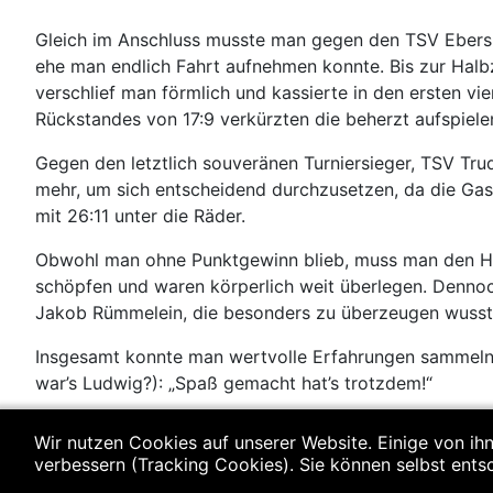
Gleich im Anschluss musste man gegen den TSV Ebersber
ehe man endlich Fahrt aufnehmen konnte. Bis zur Hal
verschlief man förmlich und kassierte in den ersten vi
Rückstandes von 17:9 verkürzten die beherzt aufspiele
Gegen den letztlich souveränen Turniersieger, TSV Tru
mehr, um sich entscheidend durchzusetzen, da die Gas
mit 26:11 unter die Räder.
Obwohl man ohne Punktgewinn blieb, muss man den Hut
schöpfen und waren körperlich weit überlegen. Dennoc
Jakob Rümmelein, die besonders zu überzeugen wusst
Insgesamt konnte man wertvolle Erfahrungen sammeln, d
war’s Ludwig?): „Spaß gemacht hat’s trotzdem!“
Weiter so, Jungs! Wir sind stolz auf euch!
Wir nutzen Cookies auf unserer Website. Einige von ihn
verbessern (Tracking Cookies). Sie können selbst ents
Es spielten: Tor: Maxi Blüml, Elias Baranski Feld: Lenn