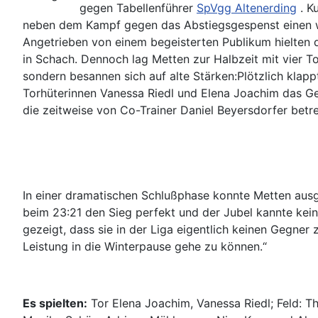
gegen Tabellenführer
SpVgg Altenerding
. K
neben dem Kampf gegen das Abstiegsgespenst einen w
Angetrieben von einem begeisterten Publikum hielten d
in Schach. Dennoch lag Metten zur Halbzeit mit vier To
sondern besannen sich auf alte Stärken:Plötzlich kla
Torhüterinnen Vanessa Riedl und Elena Joachim das Geh
die zeitweise von Co-Trainer Daniel Beyersdorfer betr
In einer dramatischen Schlußphase konnte Metten ausgl
beim 23:21 den Sieg perfekt und der Jubel kannte kei
gezeigt, dass sie in der Liga eigentlich keinen Gegner 
Leistung in die Winterpause gehe zu können.“
Es spielten:
Tor Elena Joachim, Vanessa Riedl; Feld: T