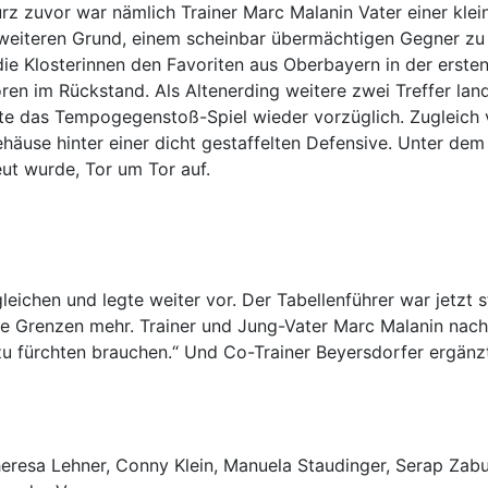
urz zuvor war nämlich Trainer Marc Malanin Vater einer kle
eiteren Grund, einem scheinbar übermächtigen Gegner zu 
ie Klosterinnen den Favoriten aus Oberbayern in der erste
ren im Rückstand. Als Altenerding weitere zwei Treffer lan
ppte das Tempogegenstoß-Spiel wieder vorzüglich. Zugleich
äuse hinter einer dicht gestaffelten Defensive. Unter dem
eut wurde, Tor um Tor auf.
eichen und legte weiter vor. Der Tabellenführer war jetzt 
ne Grenzen mehr. Trainer und Jung-Vater Marc Malanin nach
zu fürchten brauchen.“ Und Co-Trainer Beyersdorfer ergänzte
heresa Lehner, Conny Klein, Manuela Staudinger, Serap Za