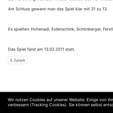
Am Schluss gewann man das Spiel klar mit 31 zu 13.
Es spielten: Hohenadl, Eidenschink, Schönberger, Ferst
Das Spiel fand am 13.02.2011 statt.
Vorheriger Beitrag: C-Jugend (w): TV Landau-SSG Metten 15:2
Zurück
Wir nutzen Cookies auf unserer Website. Einige von ihn
verbessern (Tracking Cookies). Sie können selbst ents