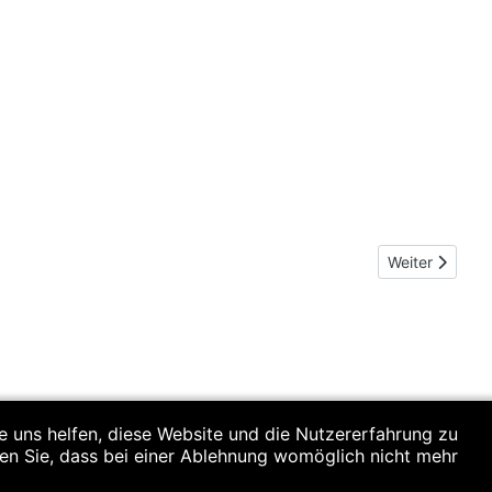
Nächster Beit
Weiter
re uns helfen, diese Website und die Nutzererfahrung zu
ten Sie, dass bei einer Ablehnung womöglich nicht mehr