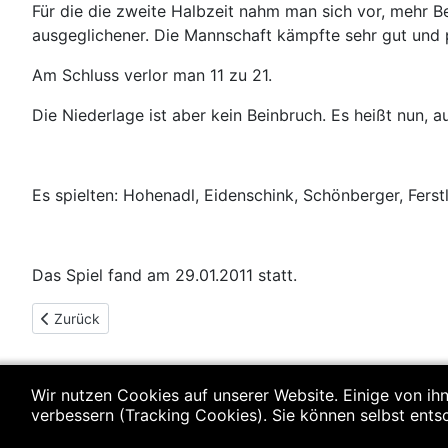
Für die die zweite Halbzeit nahm man sich vor, mehr B
ausgeglichener. Die Mannschaft kämpfte sehr gut und 
Am Schluss verlor man 11 zu 21.
Die Niederlage ist aber kein Beinbruch. Es heißt nun,
Es spielten: Hohenadl, Eidenschink, Schönberger, Ferst
Das Spiel fand am 29.01.2011 statt.
Vorheriger Beitrag: C-Jugend (w): SSG Metten-ETSV 09 Lands
Zurück
Wir nutzen Cookies auf unserer Website. Einige von ihn
verbessern (Tracking Cookies). Sie können selbst ents