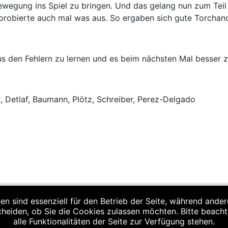
ewegung ins Spiel zu bringen. Und das gelang nun zum Teil s
probierte auch mal was aus. So ergaben sich gute Torchan
 aus den Fehlern zu lernen und es beim nächsten Mal besser 
l, Detlaf, Baumann, Plötz, Schreiber, Perez-Delgado
hut 31:13 (15:3)
en sind essenziell für den Betrieb der Seite, während ande
cheiden, ob Sie die Cookies zulassen möchten. Bitte beach
alle Funktionalitäten der Seite zur Verfügung stehen.