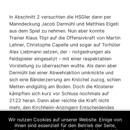
In Abschnitt 2 versuchten die HSGler dann per
Manndeckung Jacob Dermühl und Matthies Elgeti
aus dem Spiel zu nehmen. Nun aber konnte
Trainer Klaus Töpl auf die Offensivkraft von Martin
Lehner, Christophe Capelle und sogar auf Torhüter
Alex Liebmann setzen, der - notgedrungen als
Feldspieler eingesetzt – mit einer respektablen
Vorstellung zu überraschen wußte. Als dann aber
Dermühl bei einer Abwehraktion umknickte und
sich eine Bänderzerrung am Knöchel zuzog, schien
Metten endgültig am Boden. Doch die Klosterer
kämpften sich kurz vor Schluss nochmals auf
21:22 heran. Dann aber reichte die Kraft nicht
mehr, den Kirchheim-Anzingern Entscheidendes
entgegenzusetzen. Metten steht nunmehr auf
Wir nutzen Cookies auf unserer Website. Einige von
Platz drei der Tabelle und steht vor dem Liga-
ihnen sind essenziell für den Betrieb der Seite,
Spitzenspiel am 31.01.2010 beim TSV Ebersberg.