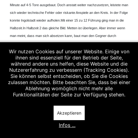
Minute auf 4-5 Tore ausgebaut. Doch anstatt weiter nachzusetzen, leistete man
sich wieder technische Fehler oder riskante Anspiele an den Kreis. In der Folge
konnte Ingolstadt wieder aufholen.
Mit einer 15 zu 12 Führung ging man in die
Halbzeit.
In Halbzeit 2 das gleiche Bild. Metten ist überlegen. Aber immer wenn
man meint, dass man sich absetzen kann, baut man den Gegner durch
technische Fehler oder überhastete Abschlüsse auf.
Wir nutzen Cookies auf unserer Website. Einige von
Doch die schnell Spielweise der Mettener zeigt gegen Ende der Partie beim
ihnen sind essenziell für den Betrieb der Seite,
Gegner seine Wirkung. Diese sind nun ihrerseits nicht mehr so konzentriert im
während andere uns helfen, diese Website und die
Abschluss, so dass Metten am Schluss sicher mit 32 zu 27 gewinnen kann.
Nutzererfahrung zu verbessern (Tracking Cookies).
Sie können selbst entscheiden, ob Sie die Cookies
zulassen möchten. Bitte beachten Sie, dass bei einer
Es spielten : Wolf, Kovacec, Staudinger, Zapf, Vornehm, Mühlbauer F.,
Ablehnung womöglich nicht mehr alle
Mühlbauer T., Gaube, Würdinger, Barton, Stadler, Kraus, Spiess
Funktionalitäten der Seite zur Verfügung stehen.
Das Spiel fand am 28.01.2007 statt.
Vorheriger Beitrag: Herren II: TuS Pfarrkirchen - SSG Metten II
Nächster Beitr
Zurück
Weiter
Akzeptieren
Infos ...