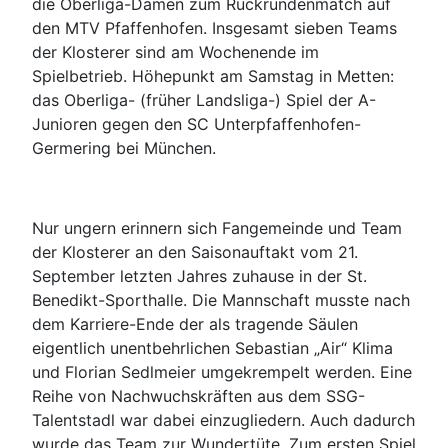
die Oberliga-Damen zum Rückrundenmatch auf
den MTV Pfaffenhofen. Insgesamt sieben Teams
der Klosterer sind am Wochenende im
Spielbetrieb. Höhepunkt am Samstag in Metten:
das Oberliga- (früher Landsliga-) Spiel der A-
Junioren gegen den SC Unterpfaffenhofen-
Germering bei München.
Nur ungern erinnern sich Fangemeinde und Team
der Klosterer an den Saisonauftakt vom 21.
September letzten Jahres zuhause in der St.
Benedikt-Sporthalle. Die Mannschaft musste nach
dem Karriere-Ende der als tragende Säulen
eigentlich unentbehrlichen Sebastian „Air“ Klima
und Florian Sedlmeier umgekrempelt werden. Eine
Reihe von Nachwuchskräften aus dem SSG-
Talentstadl war dabei einzugliedern. Auch dadurch
wurde das Team zur Wundertüte. Zum ersten Spiel