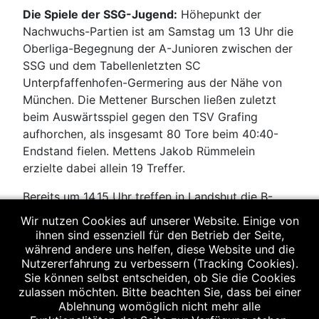
Die Spiele der SSG-Jugend:
Höhepunkt der
Nachwuchs-Partien ist am Samstag um 13 Uhr die
Oberliga-Begegnung der A-Junioren zwischen der
SSG und dem Tabellenletzten SC
Unterpfaffenhofen-Germering aus der Nähe von
München. Die Mettener Burschen ließen zuletzt
beim Auswärtsspiel gegen den TSV Grafing
aufhorchen, als insgesamt 80 Tore beim 40:40-
Endstand fielen. Mettens Jakob Rümmelein
erzielte dabei allein 19 Treffer.
Bereits um 14.15 Uhr treffen in Landshut die B-
Junioren des Trainerduos Mane Schwab und
Wir nutzen Cookies auf unserer Website. Einige von
Vincent Muhr auf die dortige TG als Liga-Primus
ihnen sind essenziell für den Betrieb der Seite,
der bezirksübergreifenden Oberliga. Es wird ein
während andere uns helfen, diese Website und die
Nutzererfahrung zu verbessern (Tracking Cookies).
harter und spannender Kampf um die
Sie können selbst entscheiden, ob Sie die Cookies
Tabellenführung erwartet. Um 16 Uhr treten die B-
zulassen möchten. Bitte beachten Sie, dass bei einer
Juniorinnen in der Oberliga Nord beim
Ablehnung womöglich nicht mehr alle
Tabellenletzten HC Erlangen II an. Das Mettener