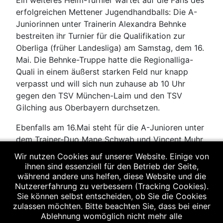
Ein weiteres Heim-Turnier wartet auf die Fans des
erfolgreichen Mettener Jugendhandballs: Die A-
Juniorinnen unter Trainerin Alexandra Behnke
bestreiten ihr Turnier für die Qualifikation zur
Oberliga (früher Landesliga) am Samstag, dem 16.
Mai. Die Behnke-Truppe hatte die Regionalliga-
Quali in einem äußerst starken Feld nur knapp
verpasst und will sich nun zuhause ab 10 Uhr
gegen den TSV München-Laim und den TSV
Gilching aus Oberbayern durchsetzen.
Ebenfalls am 16.Mai steht für die A-Junioren unter
dem Trainer-Duo Mane Schwab und Vincent Muhr
in Gräfelfing bei München die nächste Quali-Runde
Wir nutzen Cookies auf unserer Website. Einige von
an. Die favorisierten Mettener waren im Turnier
ihnen sind essenziell für den Betrieb der Seite,
zur Regionalliga vom Pech verfolgt und mussten
während andere uns helfen, diese Website und die
Nutzererfahrung zu verbessern (Tracking Cookies).
als Vorletzte ausscheiden. Gegner in Oberbayern
Sie können selbst entscheiden, ob Sie die Cookies
sind die HSG Würm-Mitte 22, die JSG Eching-
zulassen möchten. Bitte beachten Sie, dass bei einer
Neufahrn, der TSV Friedberg (Schwaben) und der
Ablehnung womöglich nicht mehr alle