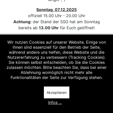
Sonntag, 07.12.2025
offiziell 15.00 Uhr - 20.00 Uhr
Achtung:
der Stand der SSG hat am Sonntag
bereits ab
13.00 Uhr
für Euch geöffnet!
Am SSG-Stand gibt es:
Wir nutzen Cookies auf unserer Website. Einige von
Glühwein, Punsch und Kinderpunsch
ihnen sind essenziell für den Betrieb der Seite,
Gyros und Pommes
während andere uns helfen, diese Website und die
und vieles mehr...
Nutzererfahrung zu verbessern (Tracking Cookies).
Sie können selbst entscheiden, ob Sie die Cookies
Di
e gesamt
e Bevölkerung ist herzlichst
zulassen möchten. Bitte beachten Sie, dass bei einer
eingeladen!
Ablehnung womöglich nicht mehr alle
Funktionalitäten der Seite zur Verfügung stehen.
Die SSG freut sich auf Euer Kommen!
Akzeptieren
Vorheriger Beitrag: Heimspielwochenende 06./07.12.2025
Nächster Beit
Zurück
Weiter
Infos ...