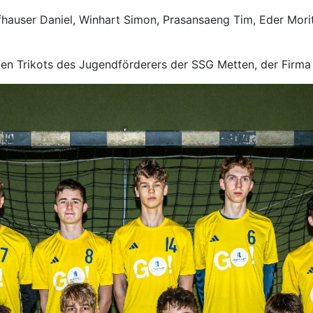
hauser Daniel, Winhart Simon, Prasansaeng Tim, Eder Morit
euen Trikots des Jugendförderers der SSG Metten, der Firm