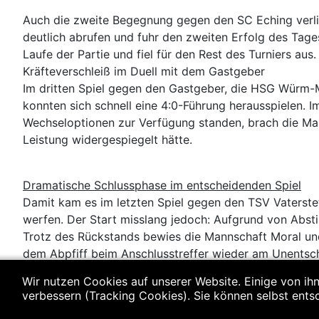
Auch die zweite Begegnung gegen den SC Eching verlief
deutlich abrufen und fuhr den zweiten Erfolg des Tage
Laufe der Partie und fiel für den Rest des Turniers aus
Kräfteverschleiß im Duell mit dem Gastgeber
Im dritten Spiel gegen den Gastgeber, die HSG Würm-Mi
konnten sich schnell eine 4:0-Führung herausspielen.
Wechseloptionen zur Verfügung standen, brach die Mann
Leistung widergespiegelt hätte.
Dramatische Schlussphase im entscheidenden Spiel
Damit kam es im letzten Spiel gegen den TSV Vaterstet
werfen. Der Start misslang jedoch: Aufgrund von Abst
Trotz des Rückstands bewies die Mannschaft Moral un
dem Abpfiff beim Anschlusstreffer wieder am Unentsch
Wir nutzen Cookies auf unserer Website. Einige von ihn
Fazit
verbessern (Tracking Cookies). Sie können selbst ents
Nach der abschließenden Niederlage war das Verpassen
diesem Ausgang groß, da das angestrebte Ziel trotz gu