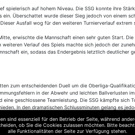
 spielerisch auf hohem Niveau. Die SSG konnte ihre Stärke
s ein. Überschattet wurde dieser Sieg jedoch von einem sc
. Dieser Ausfall wog für den weiteren Turnierverlauf extrem
tte, erwischte die Mannschaft einen sehr guten Start. Die
 Im weiteren Verlauf des Spiels machte sich jedoch der zu
schaft ein, sodass das Endergebnis letztlich deutlicher ge
ten zum entscheidenden Duell um die Oberliga-Qualifikation
immungsfehlern in der Abwehr und leichten Ballverlusten i
d eine geschlossene Teamleistung. Die SSG kämpfte sich T
ieden. In den dramatischen Schlussminuten gelang es jedoc
en sind essenziell für den Betrieb der Seite, während ande
cheiden, ob Sie die Cookies zulassen möchten. Bitte beach
 der Oberliga-Qualifikation Gewissheit. Die Enttäuschung 
alle Funktionalitäten der Seite zur Verfügung stehen.
ter spielerischer Ansätze und großem Einsatz am Ende nicht