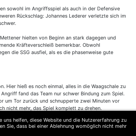
n sowohl im Angriffsspiel als auch in der Defensive
hweren Rückschlag: Johannes Lederer verletzte sich im
 schwer.
 Mettener hielten von Beginn an stark dagegen und
nehmende Kräfteverschleiß bemerkbar. Obwohl
gen die SSG ausfiel, als es die phasenweise gute
. Hier hieß es noch einmal, alles in die Waagschale zu
m Angriff fand das Team nur schwer Bindung zum Spiel.
or um Tor zurück und schnupperte zwei Minuten vor
h nicht mehr, das Spiel komplett zu drehen.
re uns helfen, diese Website und die Nutzererfahrung zu
ten Sie, dass bei einer Ablehnung womöglich nicht mehr
und der Frust innerhalb der Mannschaft sind nach
 erreicht wurde. Der intensive Turniertag forderte