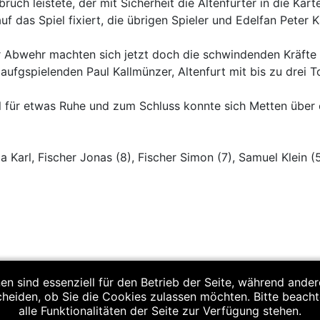
uch leistete, der mit Sicherheit die Altenfurter in die Karte
f das Spiel fixiert, die übrigen Spieler und Edelfan Peter 
er Abwehr machten sich jetzt doch die schwindenden Kräfte
ufgspielenden Paul Kallmünzer, Altenfurt mit bis zu drei T
al für etwas Ruhe und zum Schluss konnte sich Metten übe
Karl, Fischer Jonas (8), Fischer Simon (7), Samuel Klein (5)
ling-Regensburg 31:23
en sind essenziell für den Betrieb der Seite, während ande
cheiden, ob Sie die Cookies zulassen möchten. Bitte beach
alle Funktionalitäten der Seite zur Verfügung stehen.