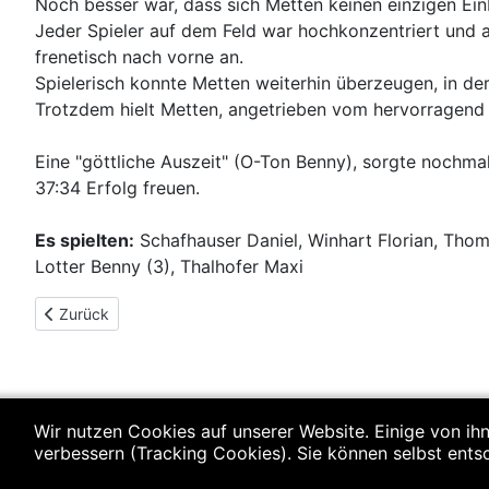
Noch besser war, dass sich Metten keinen einzigen Einbr
Jeder Spieler auf dem Feld war hochkonzentriert und au
frenetisch nach vorne an.
Spielerisch konnte Metten weiterhin überzeugen, in d
Trotzdem hielt Metten, angetrieben vom hervorragend a
Eine "göttliche Auszeit" (O-Ton Benny), sorgte nochm
37:34 Erfolg freuen.
Es spielten:
Schafhauser Daniel, Winhart Florian, Thoma 
Lotter Benny (3), Thalhofer Maxi
Vorheriger Beitrag: C-Jugend (m): SSG Metten - SG Neutraub
Zurück
Wir nutzen Cookies auf unserer Website. Einige von ihn
verbessern (Tracking Cookies). Sie können selbst ents