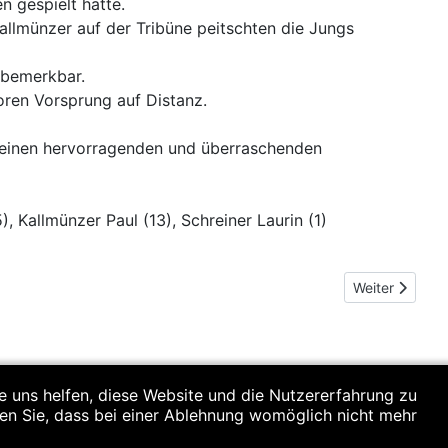
n gespielt hätte.
Kallmünzer auf der Tribüne peitschten die Jungs
 bemerkbar.
oren Vorsprung auf Distanz.
r einen hervorragenden und überraschenden
, Kallmünzer Paul (13), Schreiner Laurin (1)
Nächster Beit
Weiter
re uns helfen, diese Website und die Nutzererfahrung zu
ten Sie, dass bei einer Ablehnung womöglich nicht mehr