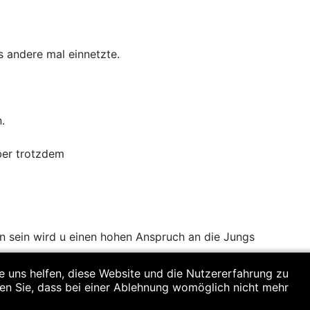
s andere mal einnetzte.
.
ber trotzdem
n sein wird u einen hohen Anspruch an die Jungs
re uns helfen, diese Website und die Nutzererfahrung zu
lein (8), Karmann Maxi(3), Thoma Karl, Schreiner Laurin
ten Sie, dass bei einer Ablehnung womöglich nicht mehr