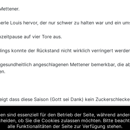
Mettener.
aerle Louis hervor, der nur schwer zu halten war und ein um
zeitpause auf vier Tore aus.
rdings konnte der Rückstand nicht wirklich verringert werden
 gesundheitlich angeschlagenen Mettener bemerkbar, die a
en.
igt dass diese Saison (Gott sei Dank) kein Zuckerschlecke
en sind essenziell für den Betrieb der Seite, während ande
otter (2), Florian Winhart , Schafhauser Daniel(2), Sammy K
cheiden, ob Sie die Cookies zulassen möchten. Bitte beach
alle Funktionalitäten der Seite zur Verfügung stehen.