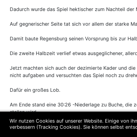
Dadurch wurde das Spiel hektischer zum Nachteil der 
Auf gegnerischer Seite tat sich vor allem der starke M
Damit baute Regensburg seinen Vorsprung bis zur Halb
Die zweite Halbzeit verlief etwas ausgeglichener, alle
Jetzt machten sich auch der dezimierte Kader und die
nicht aufgaben und versuchten das Spiel noch zu dreh
Dafür ein großes Lob.
Am Ende stand eine 30:26 -Niederlage zu Buche, die ze
stellen wird.
Wir nutzen Cookies auf unserer Website. Einige von ihn
Es spielten: Blöchl Maxi, Paul Kallmünzer (10), Benny L
verbessern (Tracking Cookies). Sie können selbst ents
(1)