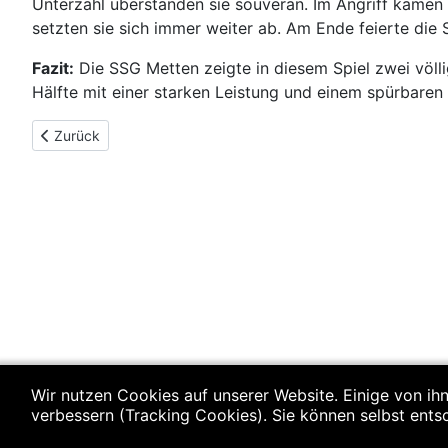
Unterzahl überstanden sie souverän. Im Angriff kamen
setzten sie sich immer weiter ab. Am Ende feierte die
Fazit:
Die SSG Metten zeigte in diesem Spiel zwei völli
Hälfte mit einer starken Leistung und einem spürbaren
Vorheriger Beitrag: B-Jugend (m): SSG Metten - Indersdorf 28
Zurück
Wir nutzen Cookies auf unserer Website. Einige von ihn
verbessern (Tracking Cookies). Sie können selbst ents