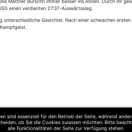
 die Mettner Burschn immer besser ins Rollen. Durch ihr g
 SSG einen verdienten 27:37-Auswärtssieg.
g unterschiedliche Gesichter. Nach einer schwachen ersten 
 Kampfgeist.
:34 (11:18)
en sind essenziell für den Betrieb der Seite, während ande
cheiden, ob Sie die Cookies zulassen möchten. Bitte beach
alle Funktionalitäten der Seite zur Verfügung stehen.