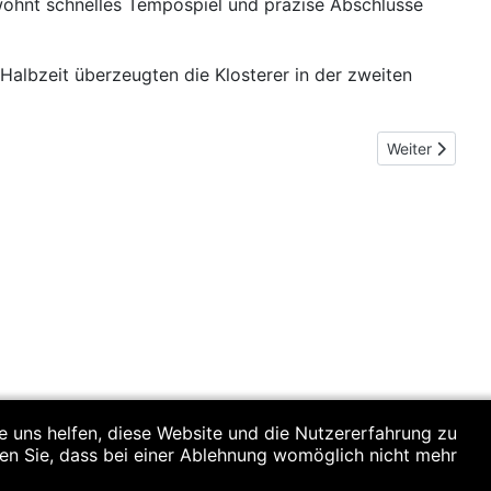
ewohnt schnelles Tempospiel und präzise Abschlüsse
Halbzeit überzeugten die Klosterer in der zweiten
Nächster Beit
Weiter
re uns helfen, diese Website und die Nutzererfahrung zu
ten Sie, dass bei einer Ablehnung womöglich nicht mehr