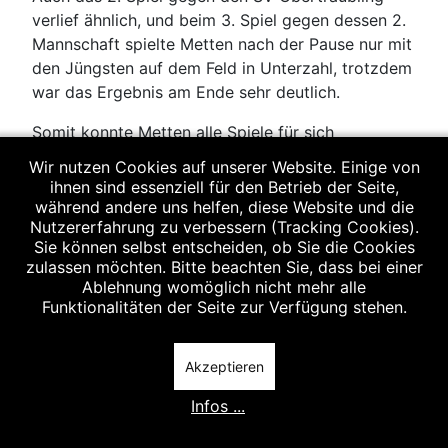
verlief ähnlich, und beim 3. Spiel gegen dessen 2.
Mannschaft spielte Metten nach der Pause nur mit
den Jüngsten auf dem Feld in Unterzahl, trotzdem
war das Ergebnis am Ende sehr deutlich.
Somit konnte Metten alle Spiele für sich
entscheiden.
Wir nutzen Cookies auf unserer Website. Einige von
ihnen sind essenziell für den Betrieb der Seite,
Die Kinder zeigten schöne Torwürfe, hatten sehr
während andere uns helfen, diese Website und die
viel Spass und stärkten sich zwischendurch fleißig
Nutzererfahrung zu verbessern (Tracking Cookies).
mit Wurstsemmeln und Kuchen vom Verkauf.
Sie können selbst entscheiden, ob Sie die Cookies
zulassen möchten. Bitte beachten Sie, dass bei einer
Echt eine tolle Leistung für den Saisonstart. So
Ablehnung womöglich nicht mehr alle
Funktionalitäten der Seite zur Verfügung stehen.
kann es weitergehen.
Vorheriger Beitrag: Minis, Turnier in Hemau
Zurück
Akzeptieren
Infos ...