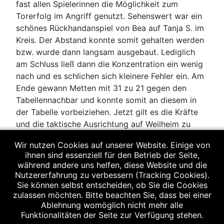
fast allen Spielerinnen die Möglichkeit zum
Torerfolg im Angriff genutzt. Sehenswert war ein
schönes Rückhandanspiel von Bea auf Tanja S. im
Kreis. Der Abstand konnte somit gehalten werden
bzw. wurde dann langsam ausgebaut. Lediglich
am Schluss ließ dann die Konzentration ein wenig
nach und es schlichen sich kleinere Fehler ein. Am
Ende gewann Metten mit 31 zu 21 gegen den
Tabellennachbar und konnte somit an diesem in
der Tabelle vorbeiziehen. Jetzt gilt es die Kräfte
und die taktische Ausrichtung auf Weilheim zu
richten um somit langsam einen gesicherten
Wir nutzen Cookies auf unserer Website. Einige von
Mittelfeldplatz erreichen zu können.
ihnen sind essenziell für den Betrieb der Seite,
während andere uns helfen, diese Website und die
Nutzererfahrung zu verbessern (Tracking Cookies).
Sie können selbst entscheiden, ob Sie die Cookies
Galerie
zulassen möchten. Bitte beachten Sie, dass bei einer
Ablehnung womöglich nicht mehr alle
Funktionalitäten der Seite zur Verfügung stehen.