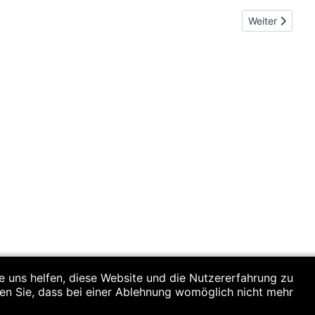
Nächster Beitr
Weiter
re uns helfen, diese Website und die Nutzererfahrung zu
ten Sie, dass bei einer Ablehnung womöglich nicht mehr