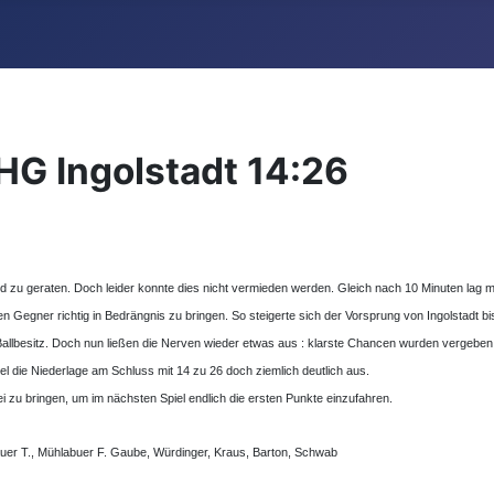
 HG Ingolstadt 14:26
 zu geraten. Doch leider konnte dies nicht vermieden werden. Gleich nach 10 Minuten lag ma
n Gegner richtig in Bedrängnis zu bringen. So steigerte sich der Vorsprung von Ingolstadt b
 Ballbesitz. Doch nun ließen die Nerven wieder etwas aus : klarste Chancen wurden vergebe
iel die Niederlage am Schluss mit 14 zu 26 doch ziemlich deutlich aus.
zu bringen, um im nächsten Spiel endlich die ersten Punkte einzufahren.
lbauer T., Mühlabuer F. Gaube, Würdinger, Kraus, Barton, Schwab