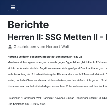
Berichte
Herren II: SSG Metten II -
Details
Geschrieben von:
Herbert Wolf
Herren 2 verlieren gegen HG Ingolstadt zuhause klar 14 zu 26
Man hatte sich vorgenommen, nicht so wie gegen Eggenfelden gleich klar in Rückstand
sich in der Abwehr, doch im Angriff konnte man nicht genügend Druck aufbauen, um de
aufholen.
Anfang der 2. Halbzeit betrug der Rückstand nur noch 3 Tore und Metten in
weiter, doch die Chancen, die man sich erarbeitete, wurden einfach nicht genutzt.
So v
Nun muss man nach drei Niederlagen versuchen, Ruhe zu bewahren und den Kopf frei 
Es spielten : Hartberger, Wolf, Schindler, Kovacec, Spiess, Staudinger, Stadler, Müh
Das Spiel fand am 13.10.07 statt.