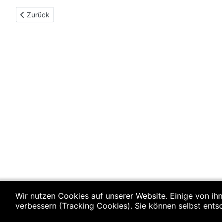
Vorheriger Beitrag: Herren II: Vfl Waldkraiburg - SSG Metten II
Zurück
Wir nutzen Cookies auf unserer Website. Einige von ihn
verbessern (Tracking Cookies). Sie können selbst ents