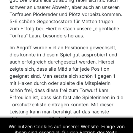
gut. Die Mädls aus Straubing taten sich sichtlich
schwer an unserer Abwehr, aber auch an unseren
Torfrauen Plödereder und Plötz vorbeizukommen.
5-6 schöne Gegenstosstore für Metten trugen
zum Erfolg bei. Hierbei stach unsere „eigentliche
Torfrau“ Laura besonders heraus.
Im Angriff wurde viel an Positionen gewechselt,
dies konnte in diesem Spiel gut ausprobiert und
auch erfolgreich durchgesetzt werden. Hierbei
zeigte sich, dass alle Mädls für jede Position
geeignet sind. Man setzte sich schön 1 gegen 1
mit Haken durch oder spielte die Mitspielerin
schön frei, dass diese frei zum Torwurf kam.
Erfreulich ist, dass sich fast alle Spielerinnen in die
Torschützenliste eintragen konnten. Mit dieser
Leistung kann man beruhigt auf das nächste
Heimspiel gegen Aiterhofen blicken.
Wir nutzen Cookies auf unserer Website. Einige von
ihnen sind essenziell für den Betrieb der Seite,