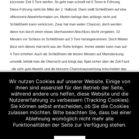
kürzester Zeit 3 Tore werfen. So geht man schnell mit 6 Toren in Führung.
Diese Führung steht bis Mitte der 2. Halbzeit. Dann stellt Schleißheim auf eine
offensivere Abwehrformation um. Metten behagt dies anfangs nicht und
Schleißheim kann verkürzen. Zwar hat man weiter Chancen, doch werden
diese nun durch einen etwas überhasteten Abschluss leicht vergeben. 10
Minuten vor Schluss ist Schleißheim auf 3 Tore herangekommen. Doch Metten
lässt sich dieses mal nicht aus der Ruhe bringen. Immer wieder kann man auf
4 Tore erhöhen. Auch als Schleißheim die letzten Minuten auf Manndeckung
umstellt, behält man die Übersicht und bringt das Spiel sicher über die Zeit.
Fazit
: die sehr gute Abwehr und die bessere Chancenauswertung entscheiden das
Spiel an diesem Tag zu Gunsten von Metten.
Wir nutzen Cookies auf unserer Website. Einige von
ihnen sind essenziell für den Betrieb der Seite,
während andere uns helfen, diese Website und die
Nutzererfahrung zu verbessern (Tracking Cookies).
Sie können selbst entscheiden, ob Sie die Cookies
zulassen möchten. Bitte beachten Sie, dass bei einer
Es spielten : Wolf, Kovacec, Staudinger, Zapf, Vornehm, Mühlbauer F.,
Ablehnung womöglich nicht mehr alle
Mühlbauer T., Gaube, Würdinger, Stadler, Barton, Rümmelein
Funktionalitäten der Seite zur Verfügung stehen.