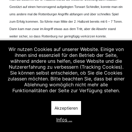
Gestützt auf einen hervorragend aufgelegten Torwart Schindler, konnte man ein
ums andere mal die Rottenburger Angriffe abfangen und über schnelles Spiel
zum Erfolg kommen. So führte man Mitte der 2. Halbzeit bereits mit 6 – 7 Toren.
Dann kam man zwar im Angriff etwas aus dem Tritt, aber die Abwehr stand
weiter sicher, so dass Rottenburg nur geringfügig verkürzen konnte.
Die letzten Minuten zog Metten dann noch mal an und gewann das
Wir nutzen Cookies auf unserer Website. Einige von
Verfolgerduell am Schluss klar mit 32 zu 23.
ihnen sind essenziell für den Betrieb der Seite,
während andere uns helfen, diese Website und die
Es spielten : Wolf, Schindler, Staudinger, Vornehm, Mühlbauer F., Mühlbauer T.,
Nutzererfahrung zu verbessern (Tracking Cookies).
Sie können selbst entscheiden, ob Sie die Cookies
Spiess, Würdinger, Barton, Gaube, Stadler, Kovacec, Gazvoda
zulassen möchten. Bitte beachten Sie, dass bei einer
Das Spiel fand am 01.04.2007 statt.
Ablehnung womöglich nicht mehr alle
Funktionalitäten der Seite zur Verfügung stehen.
Vorheriger Beitrag: Herren II : Vfl Landshut - SSG Metten II 32
Nächster Beitr
Zurück
Weiter
Akzeptieren
Infos ...