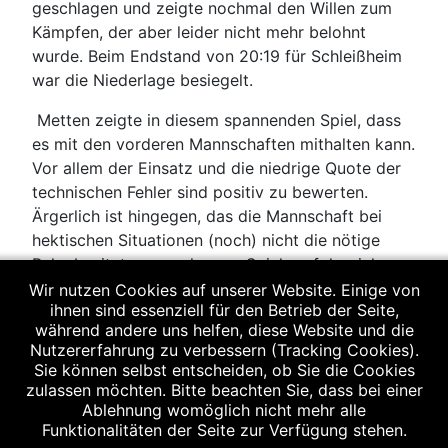
geschlagen und zeigte nochmal den Willen zum
Kämpfen, der aber leider nicht mehr belohnt
wurde. Beim Endstand von 20:19 für Schleißheim
war die Niederlage besiegelt.
Metten zeigte in diesem spannenden Spiel, dass
es mit den vorderen Mannschaften mithalten kann.
Vor allem der Einsatz und die niedrige Quote der
technischen Fehler sind positiv zu bewerten.
Ärgerlich ist hingegen, das die Mannschaft bei
hektischen Situationen (noch) nicht die nötige
Ruhe besitzt, um auch enge Spiele erfolgreich
bewältigen zu können. Erfahren genug müssten
Wir nutzen Cookies auf unserer Website. Einige von
ihnen sind essenziell für den Betrieb der Seite,
die meisten Spielerinnen eigentlich sein...
während andere uns helfen, diese Website und die
Nutzererfahrung zu verbessern (Tracking Cookies).
Sie können selbst entscheiden, ob Sie die Cookies
zulassen möchten. Bitte beachten Sie, dass bei einer
Es spielten: Wenig, Helmbrecht, Noll, Stieglmeier,
Ablehnung womöglich nicht mehr alle
Tuchen, Eckmann, Falter, Pledl, Zenger, Klima
Funktionalitäten der Seite zur Verfügung stehen.